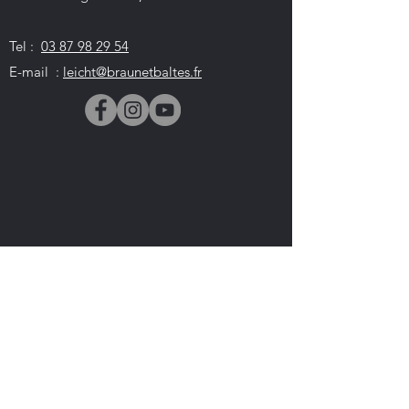
Tel :
03 87 98 29 54
E-mail :
leicht@braunetbaltes.fr
Cuisine Leicht Sarreguemines
3 Rue des ormes