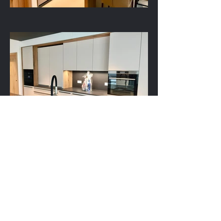
Cuisine Leicht Sarreguemines
3 Rue des ormes
F-57200 Sarreguemines
Tel :
03 87 98 29 54
E-mail :
leicht@braunetbaltes.fr